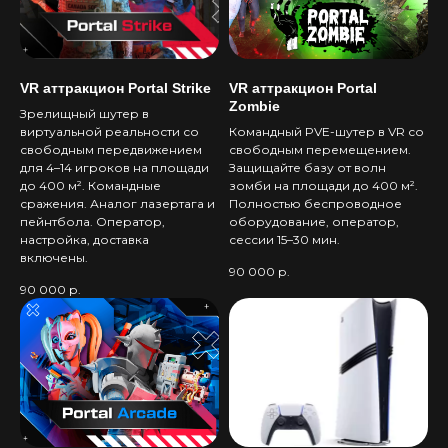
VR аттракцион Portal Strike
VR аттракцион Portal
Zombie
Зрелищный шутер в
виртуальной реальности со
Командный PVE-шутер в VR со
свободным передвижением
свободным перемещением.
для 4–14 игроков на площади
Защищайте базу от волн
до 400 м². Командные
зомби на площади до 400 м².
сражения. Аналог лазертага и
Полностью беспроводное
пейнтбола. Оператор,
оборудование, оператор,
настройка, доставка
сессии 15–30 мин.
включены.
90 000
р.
90 000
р.