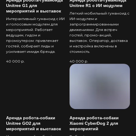
Аренда робота-гуманоида
Аренда робота-гуманоида
Unitree G1 для
Unitree R1 с ИИ модулем
мероприятий и выставок
Легкий мобильный гуманоид с
Интерактивный гуманоид с ИИ
ИИ-модулем и
и голосовым модулем для
запрограммированными
мероприятий. Работает
движениями. Для встреч
ведущим, гидом и
гостей, промо-акций,
промоутером: привлекает
выставок. Оператор, доставка
гостей, собирает лиды и
и настройка включены в
усиливает имидж бренда.
стоимость.
40 000
р.
40 000
р.
Аренда робота-собаки
Аренда робота-собаки
Unitree GO2 для
Xiaomi CyberDog 2 для
мероприятий и выставок
мероприятий