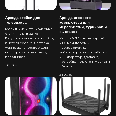
СОЗДАДИМ УНИКАЛЬНУЮ
АТМОСФЕРУ
Аренда стойки для
Аренда игрового
Наша команда подберет
телевизора
компьютера для
контент и оформление под
мероприятий, турниров и
тематику вашего мероприятия
Мобильные и стационарные
выставок
стойки под ТВ 32–75".
Регулировка высоты, колёса,
Мощный ПК с видеокартой
быстрая сборка. Доставка,
RTX, монитором и
установка, оператор. Для
периферией. Для
корпоративов, выставок,
киберспорта, игр и работы с
праздников.
VR. Оператор, доставка,
настройка под ключ. Москва и
1 000
р.
область.
3 500
р.
РАЗРАБОТАЕМ КОНТЕНТ
СПЕЦИАЛЬНО ДЛЯ ВАС
Мы создадим игровой контент под
ваши нужды и пожелания, будь
то презентации или брендированые