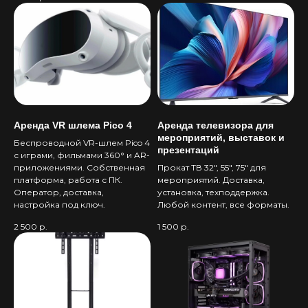
Оставьте заявку и наши
менеджеры подберут
идеальное предложение
Получить предложение
Аренда VR шлема Pico 4
Аренда телевизора для
мероприятий, выставок и
Беспроводной VR-шлем Pico 4
презентаций
с играми, фильмами 360° и AR-
приложениями. Собственная
Прокат ТВ 32", 55", 75" для
платформа, работа с ПК.
мероприятий. Доставка,
Оператор, доставка,
установка, техподдержка.
настройка под ключ.
Любой контент, все форматы.
2 500
р.
1 500
р.