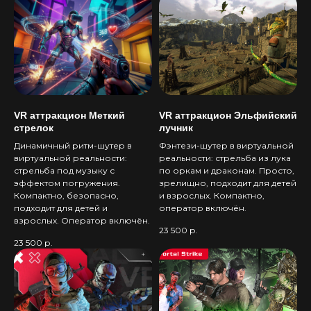
VR аттракцион Меткий
VR аттракцион Эльфийский
стрелок
лучник
Динамичный ритм-шутер в
Фэнтези-шутер в виртуальной
виртуальной реальности:
реальности: стрельба из лука
стрельба под музыку с
по оркам и драконам. Просто,
эффектом погружения.
зрелищно, подходит для детей
Компактно, безопасно,
и взрослых. Компактно,
подходит для детей и
оператор включён.
взрослых. Оператор включён.
23 500
р.
23 500
р.