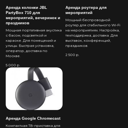
мини-игры
Аренда колонки JBL
Аренда роутера для
PartyBox 710 для
мероприятий
мероприятий, вечеринок и
Мощный беспроводной
праздников
роутер для стабильного Wi-Fi
Мощная портативная акустика
на мероприятиях. Настройка,
с басом, подсветкой и
техподдержка, доставка. Для
караоке. Для помещений и
выставок, конференций,
улицы. Быстрая установка,
праздников.
оператор, доставка по
Каталог (скоро)
2 500
р.
Москве.
Блог
5 000
р.
Реализованные кейсы
Игровые зоны виртуальной реальности
Робоперформансы
Авто и авиасимуляторы
Политика конфидециальности
Согласие на обработку персональных
Аренда Google Chromecast
данных
Компактная ТВ-приставка для