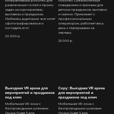
Интерактивный робопёс для
Робопёс с реалистичным
развлечения гостей и промо-
поведением и трюками для
задач на корпоративах,
детских праздников, выставок
выставках и праздниках.
и съёмок. Приезжает с
Любимец аудитории: все хотят
профессиональным
сфотографироваться и
оператором, работает весь
погладить его!
день с перерывами на
зарядку.
20 000
р.
25 000
р.
Выездная VR арена для
Copy: Выездная VR арена
мероприятий и праздников
для мероприятий и
под ключ
праздников под ключ
Мобильная VR-зона с
Мобильная VR-зона с
беспроводными шлемами
беспроводными шлемами
Oculus Quest 3 для
Oculus Quest 3 для