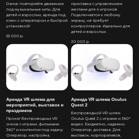
Dance: повторяйте движения
приставка с управлением
под музыкальные хиты. Для
жестами для 4 игроков.
детей и взрослых, аренда под
Подключается к любому
ключ с оператором и быстрой
экрану, не требует
установкой!
контроллеров. Идеально для
детей и взрослых.
55 000
р.
20 000
р.
Аренда VR шлема для
Аренда VR шлема Oculus
мероприятий, выставок и
Quest 2
праздников
Беспроводной VR-шлем
Прокат беспроводных VR
Oculus Quest 2 с играми и 360°
очков с играми, фильмами
видео. Бюджетно, надежно.
360° и контентом под задачу.
Оператор, доставка. Для
Оператор, настройка,
выставок, корпоративов,