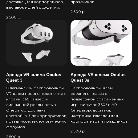
доставка. Для корпоративов,
праздников.
выставок и дней рождения.
2 500
р.
2 500
р.
Аренда VR шлема Oculus
Аренда VR шлема Oculus
Quest 3
Quest 3s
Флагманский беспроводной
Беспроводной шлем
VR-шлем нового поколения с
среднего класса с
играми, 360° видео и
поддержкой современных
смешанной реальностью.
игр, фильмов 360° и AR.
Оператор, доставка,
Оператор, доставка,
настройка. Для корпоративов,
настройка. Идеален для
праздников, технологических
корпоративов и праздников.
форумов.
2 500
р.
2 500
р.