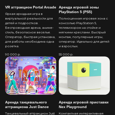
VR аттракцион Portal Arcade
Аренда игровой зоны
PlayStation 5 (PS5)
Яркая аркадная игра в
виртуальной реальности для
Полноценная игровая зона с
детей и подростков.
консолью PlayStation 5,
Беспроводная арена, аниме-
телевизором на стойке и
стиль, безопасное веселье.
мягкими креслами. Быстрый
Оператор, быстрая установка,
монтаж, популярные игры,
для работы необходима одна
оператор. Идеально для детей
розетка.
и взрослых.
90 000
р.
55 000
р.
Аренда танцевального
Аренда игровой приставки
аттракциона Just Dance
Nex Playground
Танцевальный аттракцион Just
Компактная интерактивная