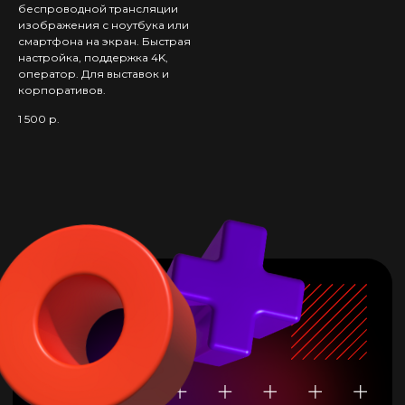
беспроводной трансляции
ИП Маркин Александр Сергеевич
изображения с ноутбука или
ОГРНИП: 326774600084499
ИНН: 771898397717
смартфона на экран. Быстрая
настройка, поддержка 4K,
2026 © Все права защищены
оператор. Для выставок и
корпоративов.
1 500
р.