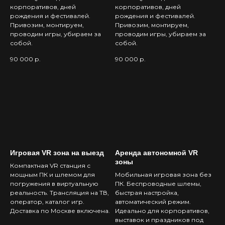
корпоративов, дней
корпоративов, дней
рождения и фестивалей.
рождения и фестивалей.
Привозим, монтируем,
Привозим, монтируем,
проводим игры, убираем за
проводим игры, убираем за
собой.
собой.
90 000
р.
90 000
р.
Игровая VR зона на выезд
Аренда автономной VR
зоны
Компактная VR станция с
мощным ПК и шлемом для
Мобильная игровая зона без
погружения в виртуальную
ПК. Беспроводные шлемы,
реальность. Трансляция на ТВ,
быстрая настройка,
оператор, каталог игр.
автоматический режим.
Доставка по Москве включена.
Идеально для корпоративов,
выставок и праздников под