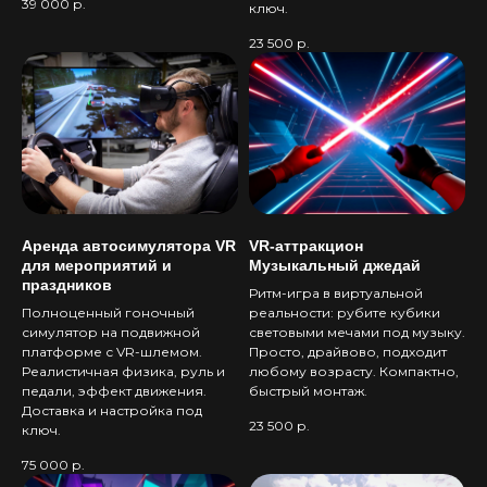
39 000
р.
ключ.
23 500
р.
Аренда автосимулятора VR
VR-аттракцион
для мероприятий и
Музыкальный джедай
праздников
Ритм-игра в виртуальной
Полноценный гоночный
реальности: рубите кубики
симулятор на подвижной
световыми мечами под музыку.
платформе с VR-шлемом.
Просто, драйвово, подходит
Реалистичная физика, руль и
любому возрасту. Компактно,
педали, эффект движения.
быстрый монтаж.
Доставка и настройка под
23 500
р.
ключ.
75 000
р.